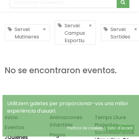
Servei:
×
Servei:
×
Servei:
×
Campus
Matineres
Sortides
Esportiu
No se encontraron eventos.
Utilitzem galetes per proporcionar-vos una millor
experiència d'usuari.
Inicio
Animaciones
Temps Lliure
infantiles
Projectes
Eventos
Política de cookies
Estic d'acord
Socioeducatius
Pagos
¿Quiénes