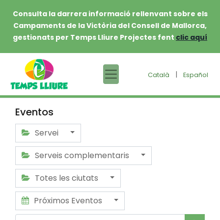
Consulta la darrera informació rellenvant sobre els
Campaments de la Victòria del Consell de Mallorca,
gestionats per Temps Lliure Projectes fent
clic aquí
|
Català
Español
Eventos
Servei
Serveis complementaris
Totes les ciutats
Próximos Eventos