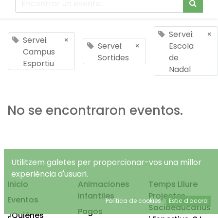
Servei:
×
Servei:
×
Servei:
×
Escola
Campus
Sortides
de
Esportiu
Nadal
No se encontraron eventos.
Utilitzem galetes per proporcionar-vos una millor
experiència d'usuari.
Inicio
Animaciones
Temps Lliure
infantiles
Projectes
Eventos
Política de cookies
Estic d'acord
Socioeducatius
Pagos
¿Quiénes