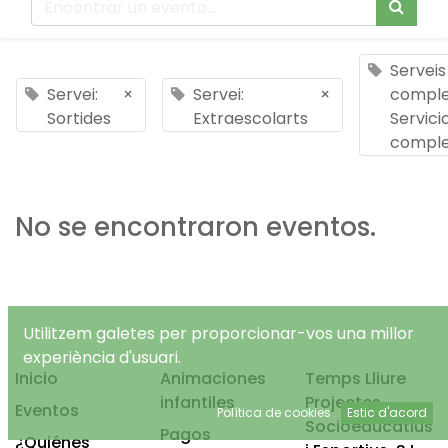
Serveis
Servei:
×
Servei:
×
comple
Sortides
Extraescolarts
Servici
comple
No se encontraron eventos.
Utilitzem galetes per proporcionar-vos una millor
experiència d'usuari.
Inicio
Animaciones
Temps Lliure
infantiles
Projectes
Eventos
Política de cookies
Estic d'acord
Socioeducatius
Pagos
¿Quiénes