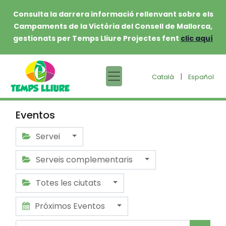
Consulta la darrera informació rellenvant sobre els
Campaments de la Victòria del Consell de Mallorca,
gestionats per Temps Lliure Projectes fent
clic aquí
|
Català
Español
Eventos
Servei
Serveis complementaris
Totes les ciutats
Próximos Eventos