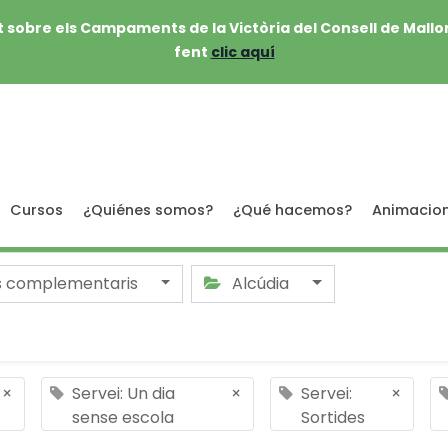
 sobre els Campaments de la Victòria del Consell de Mallo
fent
clic aquí
Cursos
¿Quiénes somos?
¿Qué hacemos?
Animacio
s complementaris
Alcúdia
×
Servei: Un dia
×
Servei:
×
sense escola
Sortides