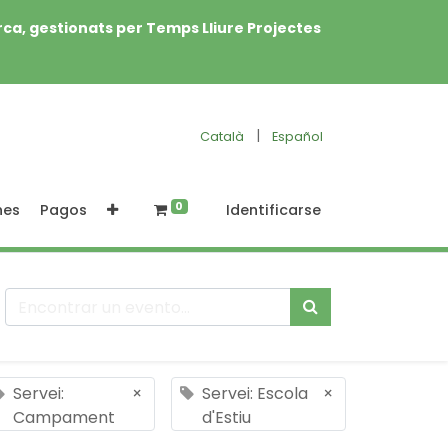
rca, gestionats per Temps Lliure Projectes
|
Català
Español
0
nes
Pagos
Identificarse
Servei:
×
Servei: Escola
×
Campament
d'Estiu