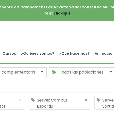
 sobre els Campaments de la Victòria del Consell de Mallo
fent
clic aquí
Cursos
¿Quiénes somos?
¿Qué hacemos?
Animacio
s complementaris
Todas las poblaciones
×
Servei: Campus
×
Servei
rts
Esportiu
Sorti