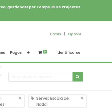
rca, gestionats per Temps Lliure Projectes
|
Català
Español
0
nes
Pagos
Identificarse
:
×
Servei: Escola de
×
des
Nadal