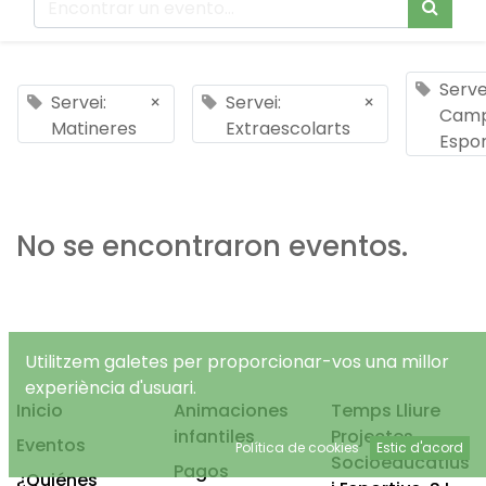
Serve
Servei:
×
Servei:
×
Cam
Matineres
Extraescolarts
Espor
No se encontraron eventos.
Utilitzem galetes per proporcionar-vos una millor
experiència d'usuari.
Inicio
Animaciones
Temps Lliure
infantiles
Projectes
Eventos
Política de cookies
Estic d'acord
Socioeducatius
Pagos
¿Quiénes