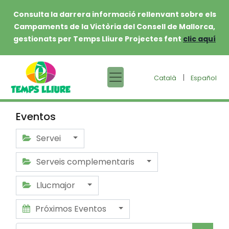
Consulta la darrera informació rellenvant sobre els
Campaments de la Victòria del Consell de Mallorca,
gestionats per Temps Lliure Projectes fent
clic aquí
|
Català
Español
Eventos
Servei
Serveis complementaris
Llucmajor
Próximos Eventos