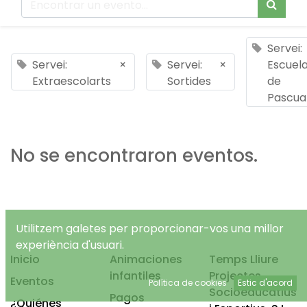
Servei:
Servei:
×
Servei:
×
Escuel
Extraescolarts
Sortides
de
Pascua
No se encontraron eventos.
Utilitzem galetes per proporcionar-vos una millor
experiència d'usuari.
Inicio
Animaciones
Temps Lliure
infantiles
Projectes
Eventos
Política de cookies
Estic d'acord
Socioeducatius
Pagos
¿Quiénes