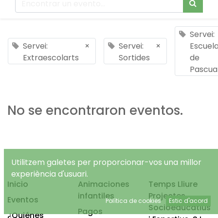
Servei:
Servei:
×
Servei:
×
Escuel
Extraescolarts
Sortides
de
Pascua
No se encontraron eventos.
Utilitzem galetes per proporcionar-vos una millor
experiència d'usuari.
Inicio
Animaciones
Temps Lliure
infantiles
Projectes
Eventos
Política de cookies
Estic d'acord
Socioeducatius
Pagos
¿Quiénes