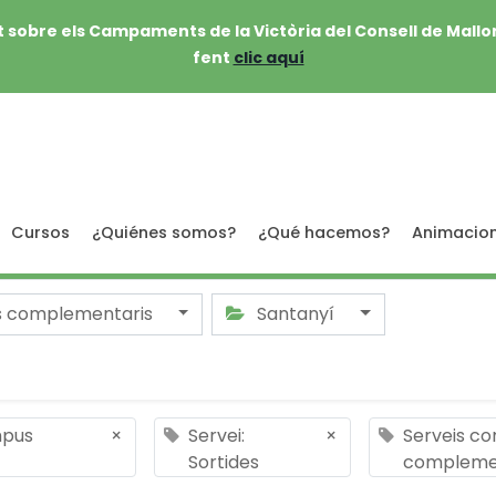
 sobre els Campaments de la Victòria del Consell de Mallo
fent
clic aquí
Cursos
¿Quiénes somos?
¿Qué hacemos?
Animacio
s complementaris
Santanyí
mpus
×
Servei:
×
Serveis co
Sortides
compleme