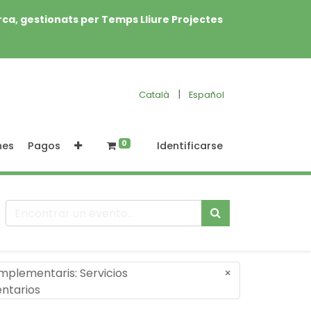
rca, gestionats per Temps Lliure Projectes
|
Català
Español
0
nes
Pagos
Identificarse
mplementaris: Servicios
×
ntarios