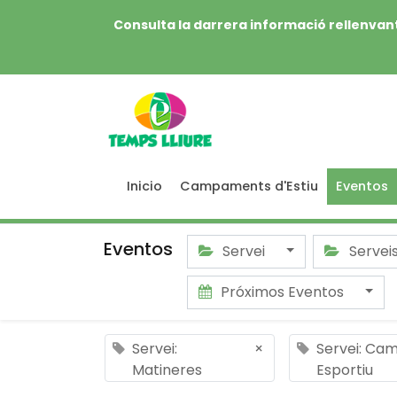
Consulta la darrera informació rellenvant
Inicio
Campaments d'Estiu
Eventos
Eventos
Servei
Servei
Próximos Eventos
Servei:
×
Servei: Ca
Matineres
Esportiu