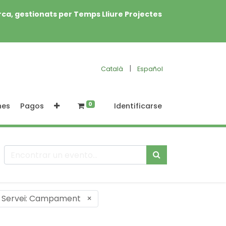
rca, gestionats per Temps Lliure Projectes
|
Català
Español
0
nes
Pagos
Identificarse
Servei: Campament
×