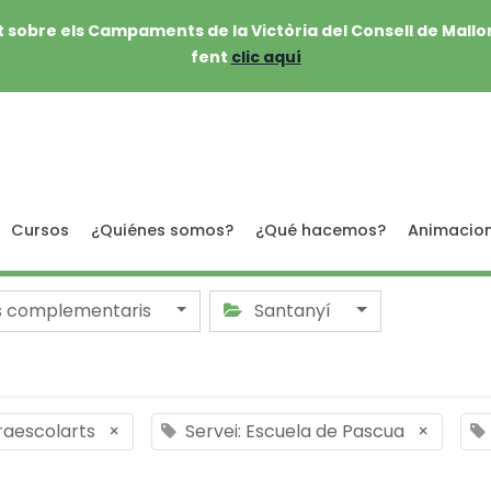
 sobre els Campaments de la Victòria del Consell de Mallo
fent
clic aquí
Cursos
¿Quiénes somos?
¿Qué hacemos?
Animacio
s complementaris
Santanyí
traescolarts
×
Servei: Escuela de Pascua
×