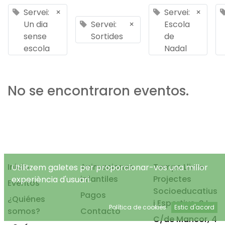
Servei:
×
Servei:
×
Un dia
Servei:
×
Escola
sense
Sortides
de
escola
Nadal
No se encontraron eventos.
Inicio
Animaciones
Temps Lliure
Utilitzem galetes per proporcionar-vos una millor
infantiles
Projectes
experiència d'usuari.
Eventos
Socioeducatius
Pagos
¿Quiénes
i Esportius, S.L.
Política de cookies
Estic d'acord
somos?
Contacto
C/de Mancor, 4