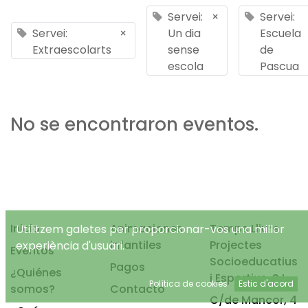
Servei:
×
Servei:
Servei:
×
Un dia
Escuela
Extraescolarts
sense
de
escola
Pascua
No se encontraron eventos.
Inicio
Animaciones
Temps Lliure
Utilitzem galetes per proporcionar-vos una millor
infantiles
Projectes
experiència d'usuari.
Eventos
Socioeducatius
Pagos
¿Quiénes
i Esportius, S.L.
Política de cookies
Estic d'acord
somos?
Contacto
C/de Mancor, 4