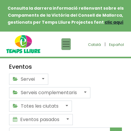
Consulta la darrera informació rellenvant sobre els
Campaments de la Victòria del Consell de Mallorca,
gestionats per Temps Lliure Projectes fent
clic aquí
|
Català
Español
Eventos
Servei
Serveis complementaris
Totes les ciutats
Eventos pasados