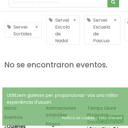
Servei:
×
Servei:
×
Servei:
×
Escola
Escuela
Sortides
de
de
Nadal
Pascua
No se encontraron eventos.
Utilitzem galetes per proporcionar-vos una millor
experiència d'usuari.
Inicio
Animaciones
Temps Lliure
infantiles
Projectes
Eventos
Política de cookies
Estic d'acord
Socioeducatius
Pagos
¿Quiénes