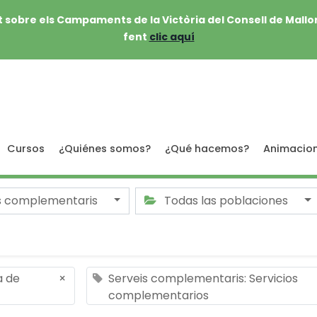
 sobre els Campaments de la Victòria del Consell de Mallo
fent
clic aquí
Cursos
¿Quiénes somos?
¿Qué hacemos?
Animacio
s complementaris
Todas las poblaciones
a de
×
Serveis complementaris: Servicios
complementarios