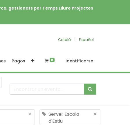
rca, gestionats per Temps Lliure Projectes
|
Català
Español
0
nes
Pagos
Identificarse
×
Servei: Escola
×
d'Estiu