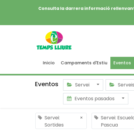
Consulta la darrera informació rellenvant
Inicio
Campaments d'Estiu
Eventos
Eventos
Servei
Servei
Eventos pasados
Servei:
×
Servei: Escuel
Sortides
Pascua