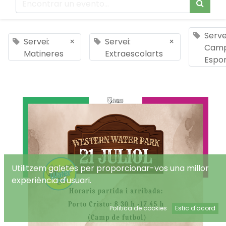
Serve
Servei:
×
Servei:
×
Cam
Matineres
Extraescolarts
Espor
Utilitzem galetes per proporcionar-vos una millor
experiència d'usuari.
Política de cookies
Estic d'acord