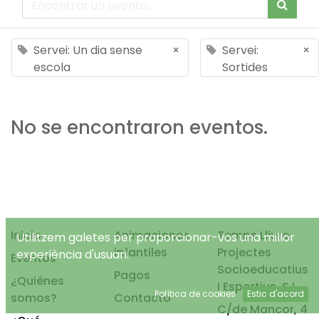
Servei: Un dia sense
×
Servei:
×
escola
Sortides
No se encontraron eventos.
Inicio
Animaciones
Temps Lliure
Utilitzem galetes per proporcionar-vos una millor
infantiles
Projectes
experiència d'usuari.
Eventos
Socioeducatius
Pagos
¿Quiénes
i Esportius, S.L.
Política de cookies
Estic d'acord
somos?
Contacto
C/de Mancor, 4