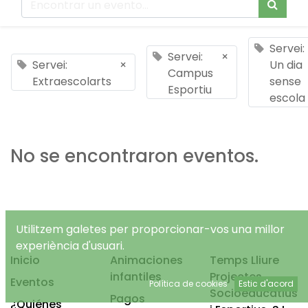
Servei:
Servei:
×
Servei:
×
Un dia
Campus
Extraescolarts
sense
Esportiu
escola
No se encontraron eventos.
Utilitzem galetes per proporcionar-vos una millor
experiència d'usuari.
Inicio
Animaciones
Temps Lliure
infantiles
Projectes
Eventos
Política de cookies
Estic d'acord
Socioeducatius
Pagos
¿Quiénes