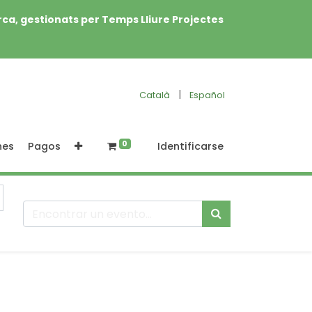
rca, gestionats per Temps Lliure Projectes
|
Català
Español
0
nes
Pagos
Identificarse