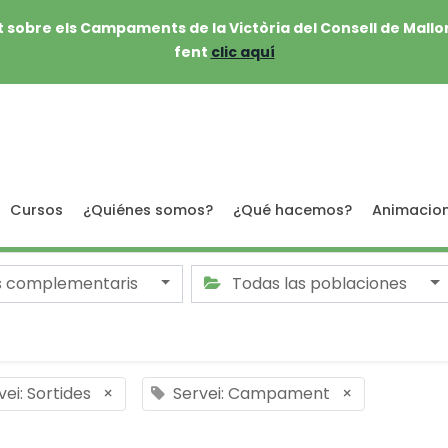
 sobre els Campaments de la Victòria del Consell de Mallo
fent
clic aquí
Cursos
¿Quiénes somos?
¿Qué hacemos?
Animacio
s complementaris
Todas las poblaciones
vei: Sortides
×
Servei: Campament
×