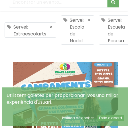
Servei:
×
Servei:
Servei:
×
Escola
Escuela
Extraescolarts
de
de
Nadal
Pascua
Utilitzem galetes per proporcionar-vos una millor
experiència d'usuari.
Política de cookies
Estic d'acord