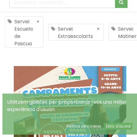
Servei:
×
Escuela
Servei:
×
Servei:
de
Extraescolarts
Matiner
Pascua
Utilitzem galetes per proporcionar-vos una millor
experiència d'usuari.
Política de cookies
Estic d'acord