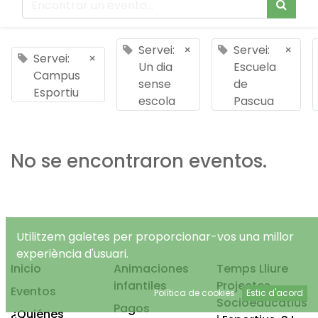
Servei:
×
Servei:
×
Servei:
×
Un dia
Escuela
Campus
sense
de
Esportiu
escola
Pascua
No se encontraron eventos.
Utilitzem galetes per proporcionar-vos una millor
experiència d'usuari.
Inicio
Animaciones
Temps Lliure
infantiles
Projectes
Eventos
Política de cookies
Estic d'acord
Socioeducatius
Pagos
¿Quiénes