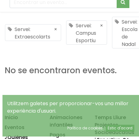
Servei:
Servei:
×
Servei:
×
Escola
Campus
Extraescolarts
de
Esportiu
Nadal
No se encontraron eventos.
Utilitzem galetes per proporcionar-vos una millor
experiència d'usuari.
Inicio
Animaciones
Temps Lliure
infantiles
Projectes
Eventos
Política de cookies
Estic d'acord
Socioeducatius
Pagos
¿Quiénes