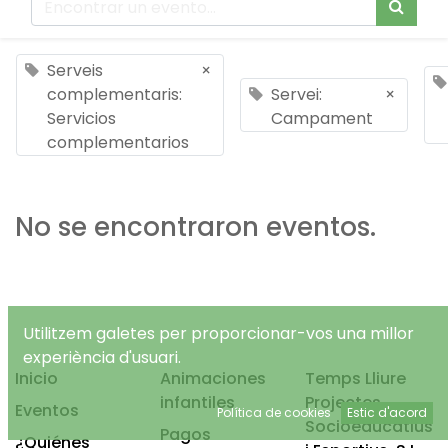
Serveis
×
complementaris:
Servei:
×
Servicios
Campament
complementarios
No se encontraron eventos.
Utilitzem galetes per proporcionar-vos una millor
experiència d'usuari.
Inicio
Animaciones
Temps Lliure
infantiles
Projectes
Eventos
Política de cookies
Estic d'acord
Socioeducatius
Pagos
¿Quiénes