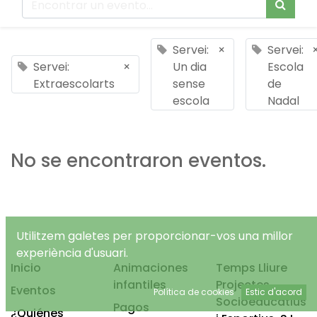
Servei:
×
Servei:
Servei:
×
Un dia
Escola
Extraescolarts
sense
de
escola
Nadal
No se encontraron eventos.
Utilitzem galetes per proporcionar-vos una millor
experiència d'usuari.
Inicio
Animaciones
Temps Lliure
infantiles
Projectes
Eventos
Política de cookies
Estic d'acord
Socioeducatius
Pagos
¿Quiénes