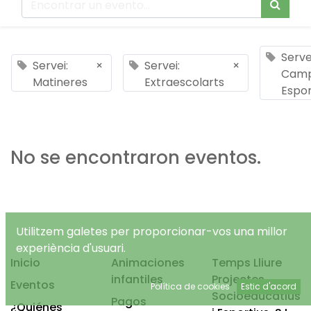
Serve
Servei:
×
Servei:
×
Cam
Matineres
Extraescolarts
Espor
No se encontraron eventos.
Utilitzem galetes per proporcionar-vos una millor
experiència d'usuari.
Inicio
Animaciones
Temps Lliure
infantiles
Projectes
Eventos
Política de cookies
Estic d'acord
Socioeducatius
Pagos
¿Quiénes