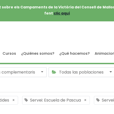
 sobre els Campaments de la Victòria del Consell de Mallo
fent
clic aquí
Cursos
¿Quiénes somos?
¿Qué hacemos?
Animacio
s complementaris
Todas las poblaciones
tides
×
Servei: Escuela de Pascua
×
Serve