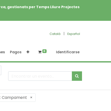
rca, gestionats per Temps Lliure Projectes
|
Català
Español
0
nes
Pagos
Identificarse
i: Campament
×