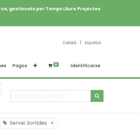
rca, gestionats per Temps Lliure Projectes
|
Català
Español
0
nes
Pagos
Identificarse
Servei: Sortides
×