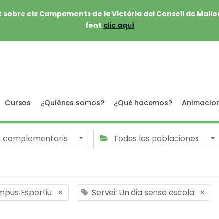
 sobre els Campaments de la Victòria del Consell de Mallo
fent
clic aquí
Cursos
¿Quiénes somos?
¿Qué hacemos?
Animacio
s complementaris
Todas las poblaciones
mpus Esportiu
×
Servei: Un dia sense escola
×