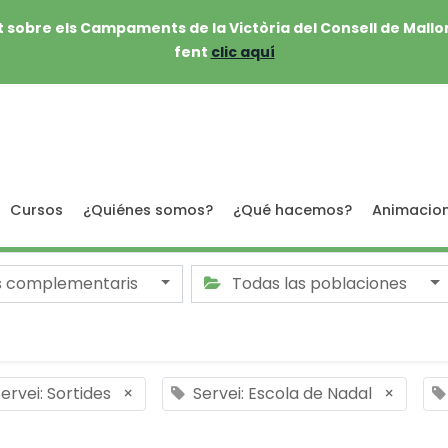
 sobre els Campaments de la Victòria del Consell de Mallo
fent
clic aquí
Cursos
¿Quiénes somos?
¿Qué hacemos?
Animacio
s complementaris
Todas las poblaciones
ervei: Sortides
×
Servei: Escola de Nadal
×