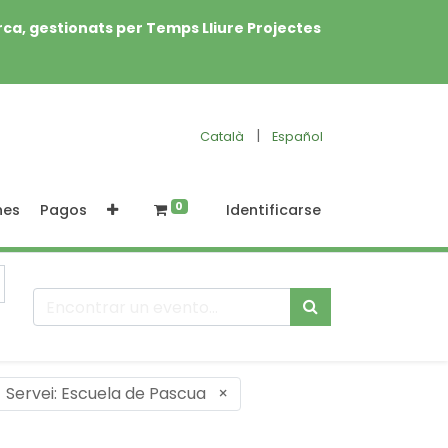
rca, gestionats per Temps Lliure Projectes
|
Català
Español
0
nes
Pagos
Identificarse
Servei: Escuela de Pascua
×