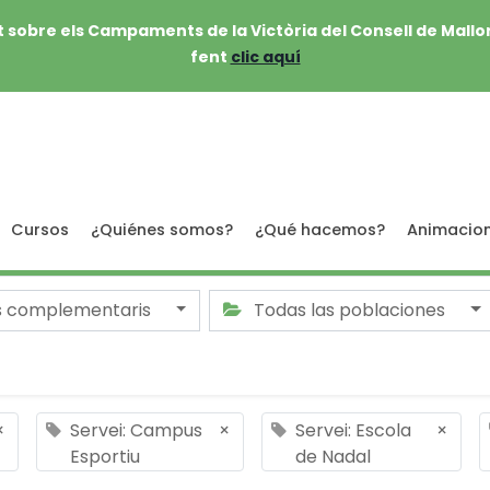
 sobre els Campaments de la Victòria del Consell de Mallo
fent
clic aquí
Cursos
¿Quiénes somos?
¿Qué hacemos?
Animacio
s complementaris
Todas las poblaciones
×
Servei: Campus
×
Servei: Escola
×
Esportiu
de Nadal