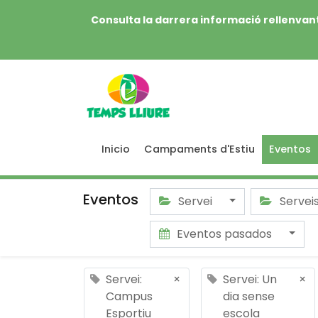
Consulta la darrera informació rellenvant
Inicio
Campaments d'Estiu
Eventos
Eventos
Servei
Servei
Eventos pasados
Servei:
×
Servei: Un
×
Campus
dia sense
Esportiu
escola