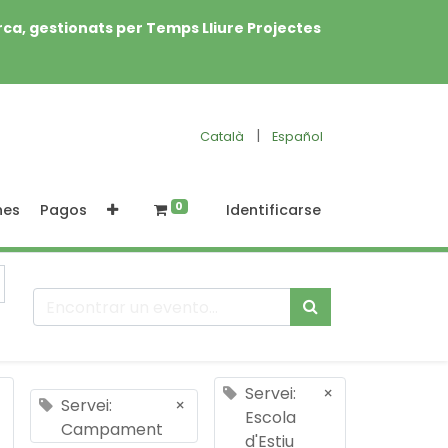
rca, gestionats per Temps Lliure Projectes
|
Català
Español
0
nes
Pagos
Identificarse
×
Servei:
×
Servei:
×
Escola
Campament
d'Estiu