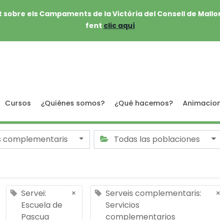
 sobre els Campaments de la Victòria del Consell de Mallo
fent
clic aquí
Cursos
¿Quiénes somos?
¿Qué hacemos?
Animacio
s complementaris
Todas las poblaciones
Servei:
×
Serveis complementaris:
Escuela de
Servicios
Pascua
complementarios