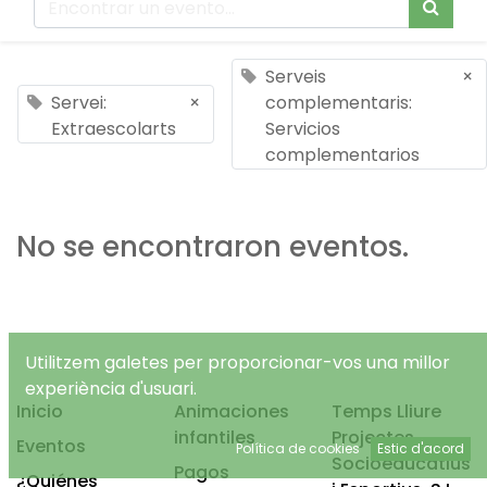
Serveis
×
Servei:
×
complementaris:
Extraescolarts
Servicios
complementarios
No se encontraron eventos.
Utilitzem galetes per proporcionar-vos una millor
experiència d'usuari.
Inicio
Animaciones
Temps Lliure
infantiles
Projectes
Eventos
Política de cookies
Estic d'acord
Socioeducatius
Pagos
¿Quiénes