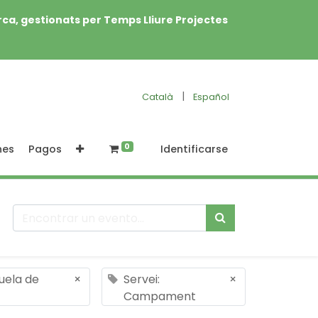
rca, gestionats per Temps Lliure Projectes
|
Català
Español
0
nes
Pagos
Identificarse
cuela de
×
Servei:
×
Campament