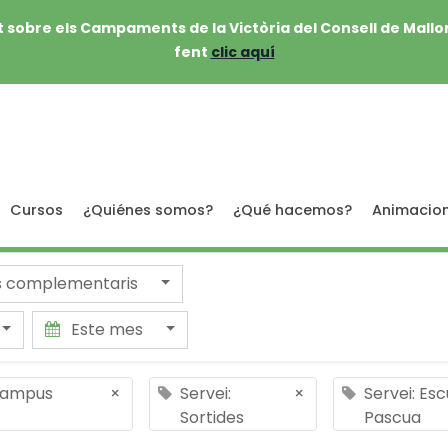
 sobre els Campaments de la Victòria del Consell de Mallo
fent
clic aquí
Cursos
¿Quiénes somos?
¿Qué hacemos?
Animacio
s complementaris
Este mes
 Campus
×
Servei:
×
Servei: Es
Sortides
Pascua