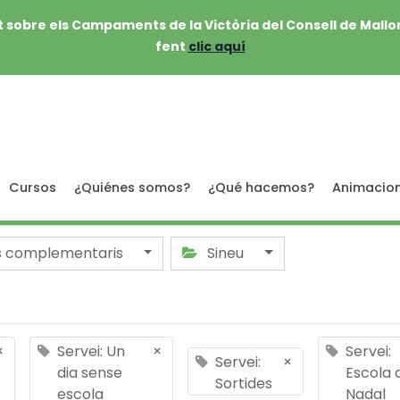
 sobre els Campaments de la Victòria del Consell de Mallo
fent
clic aquí
Cursos
¿Quiénes somos?
¿Qué hacemos?
Animacio
s complementaris
Sineu
×
Servei: Un
×
Servei:
Servei:
×
dia sense
Escola 
Sortides
escola
Nadal