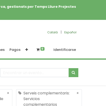
rca, gestionats per Temps Lliure Projectes
|
Català
Español
0
nes
Pagos
Identificarse
×
Serveis complementaris:
×
de
Servicios
complementarios