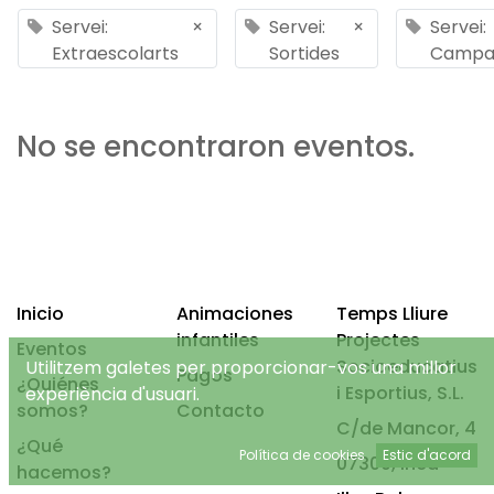
Servei:
×
Servei:
×
Servei:
Extraescolarts
Sortides
Campa
No se encontraron eventos.
Inicio
Animaciones
Temps Lliure
infantiles
Projectes
Eventos
Socioeducatius
Utilitzem galetes per proporcionar-vos una millor
Pagos
¿Quiénes
i Esportius, S.L.
experiència d'usuari.
somos?
Contacto
C/de Mancor, 4
¿Qué
Política de cookies
Estic d'acord
07300, Inca
hacemos?