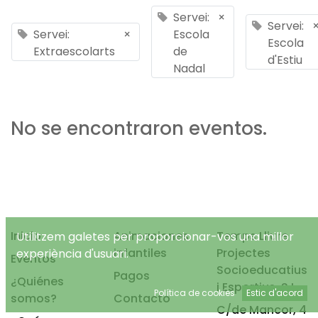
Servei:
×
Servei:
Servei:
×
Escola
Escola
Extraescolarts
de
d'Estiu
Nadal
No se encontraron eventos.
Inicio
Animaciones
Temps Lliure
Utilitzem galetes per proporcionar-vos una millor
infantiles
Projectes
experiència d'usuari.
Eventos
Socioeducatius
Pagos
¿Quiénes
i Esportius, S.L.
Política de cookies
Estic d'acord
somos?
Contacto
C/de Mancor, 4