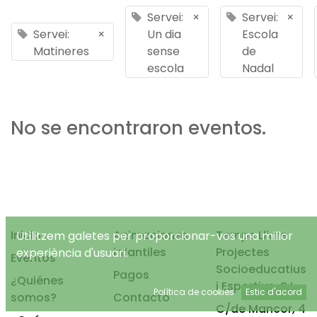
Servei:
×
Servei:
×
Servei:
×
Un dia
Escola
Matineres
sense
de
escola
Nadal
No se encontraron eventos.
Inicio
Animaciones
Temps Lliure
Utilitzem galetes per proporcionar-vos una millor
infantiles
Projectes
experiència d'usuari.
Eventos
Socioeducatius
Pagos
¿Quiénes
i Esportius, S.L.
Política de cookies
Estic d'acord
somos?
Contacto
C/de Mancor, 4