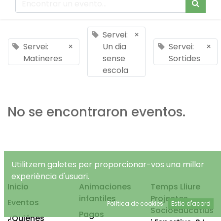
Servei:
×
Servei:
×
Un dia
Servei:
×
Matineres
sense
Sortides
escola
No se encontraron eventos.
Utilitzem galetes per proporcionar-vos una millor
experiència d'usuari.
Inicio
Animaciones
Temps Lliure
infantiles
Projectes
Eventos
Política de cookies
Estic d'acord
Socioeducatius
Pagos
¿Quiénes