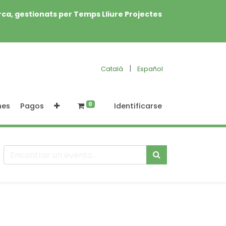
rca, gestionats per Temps Lliure Projectes
|
Català
Español
0
nes
Pagos
Identificarse