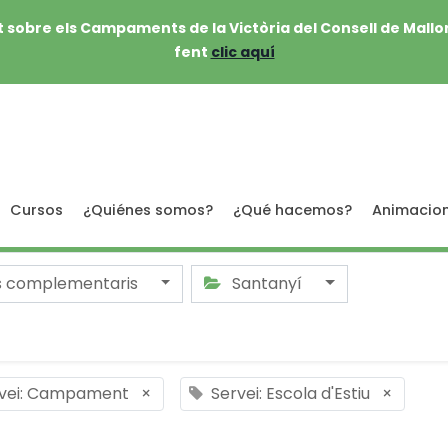
 sobre els Campaments de la Victòria del Consell de Mallo
fent
clic aquí
Cursos
¿Quiénes somos?
¿Qué hacemos?
Animacio
s complementaris
Santanyí
vei: Campament
×
Servei: Escola d'Estiu
×