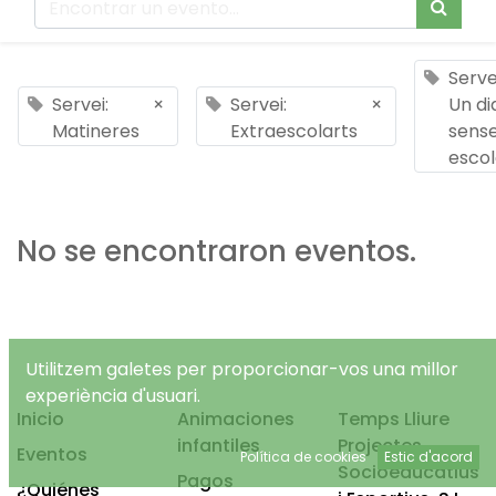
Serve
Servei:
×
Servei:
×
Un di
Matineres
Extraescolarts
sens
esco
No se encontraron eventos.
Utilitzem galetes per proporcionar-vos una millor
experiència d'usuari.
Inicio
Animaciones
Temps Lliure
infantiles
Projectes
Eventos
Política de cookies
Estic d'acord
Socioeducatius
Pagos
¿Quiénes