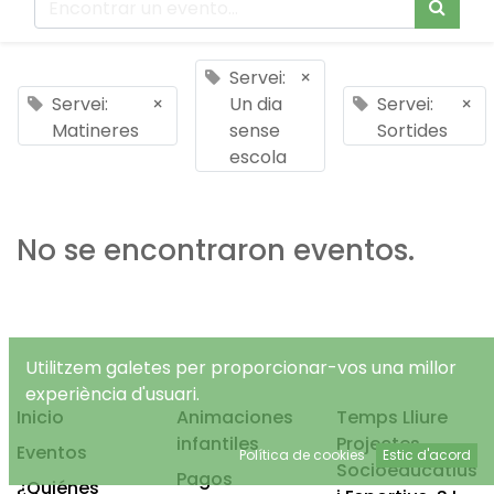
Servei:
×
Servei:
×
Un dia
Servei:
×
Matineres
sense
Sortides
escola
No se encontraron eventos.
Utilitzem galetes per proporcionar-vos una millor
experiència d'usuari.
Inicio
Animaciones
Temps Lliure
infantiles
Projectes
Eventos
Política de cookies
Estic d'acord
Socioeducatius
Pagos
¿Quiénes