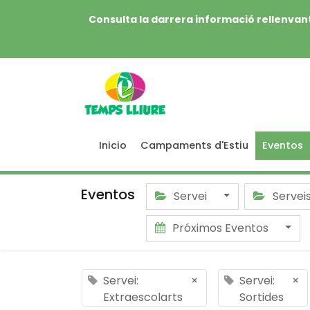
Consulta la darrera informació rellenvant
Inicio
Campaments d'Estiu
Eventos
Eventos
Servei
Servei
Próximos Eventos
Servei:
×
Servei:
×
Extraescolarts
Sortides