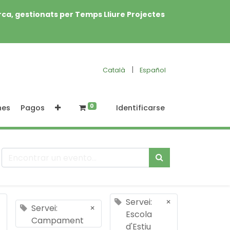
rca, gestionats per Temps Lliure Projectes
|
Català
Español
0
nes
Pagos
Identificarse
×
Servei:
×
Servei:
×
Escola
Campament
d'Estiu