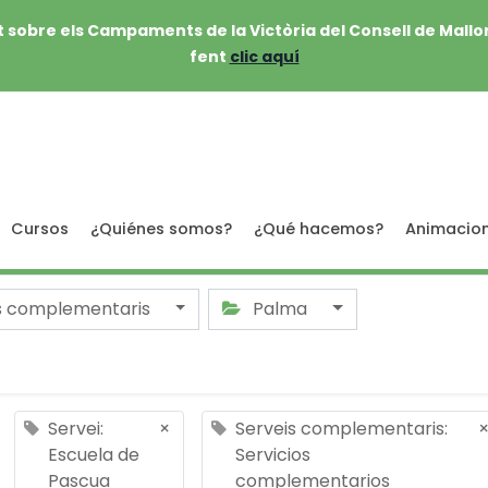
 sobre els Campaments de la Victòria del Consell de Mallo
fent
clic aquí
Cursos
¿Quiénes somos?
¿Qué hacemos?
Animacio
s complementaris
Palma
Servei:
×
Serveis complementaris:
Escuela de
Servicios
Pascua
complementarios