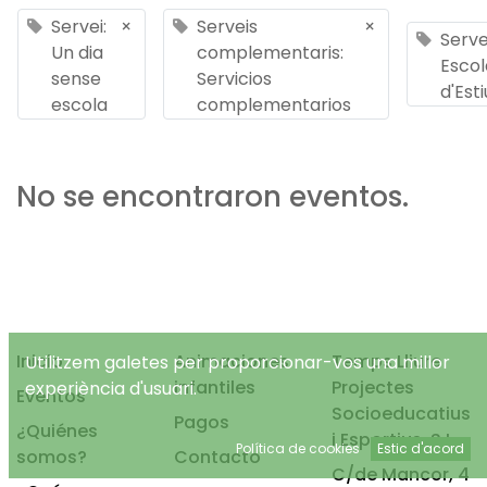
Servei:
×
Serveis
×
Serve
Un dia
complementaris:
Escol
sense
Servicios
d'Esti
escola
complementarios
No se encontraron eventos.
Inicio
Animaciones
Temps Lliure
Utilitzem galetes per proporcionar-vos una millor
infantiles
Projectes
experiència d'usuari.
Eventos
Socioeducatius
Pagos
¿Quiénes
i Esportius, S.L.
Política de cookies
Estic d'acord
somos?
Contacto
C/de Mancor, 4