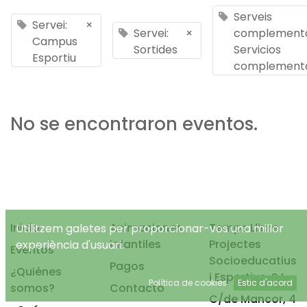
Serveis
Servei:
×
Servei:
×
complementa
Campus
Sortides
Servicios
Esportiu
complementa
No se encontraron eventos.
Inicio
Animaciones
Temps Lliure
Utilitzem galetes per proporcionar-vos una millor
infantiles
Projectes
experiència d'usuari.
Eventos
Socioeducatius
Pagos
¿Quiénes
i Esportius, S.L.
Política de cookies
Estic d'acord
somos?
Contacto
C/de Mancor, 4