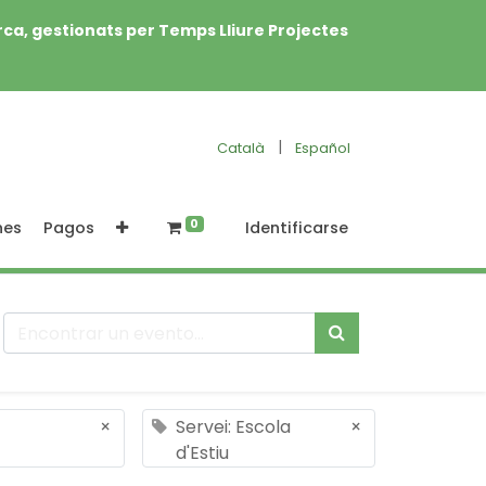
rca, gestionats per Temps Lliure Projectes
|
Català
Español
0
nes
Pagos
Identificarse
×
Servei: Escola
×
d'Estiu