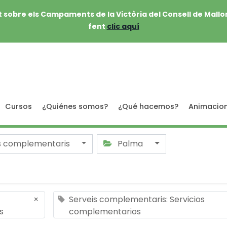
 sobre els Campaments de la Victòria del Consell de Mallo
fent
clic aquí
Cursos
¿Quiénes somos?
¿Qué hacemos?
Animacio
s complementaris
Palma
×
Serveis complementaris: Servicios
s
complementarios