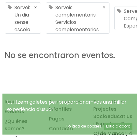
Servei:
×
Serveis
×
Serve
Un dia
complementaris:
Cam
sense
Servicios
Espor
escola
complementarios
No se encontraron eventos.
Inicio
Animaciones
Temps Lliure
Utilitzem galetes per proporcionar-vos una millor
infantiles
Projectes
experiència d'usuari.
Eventos
Socioeducatius
Pagos
¿Quiénes
i Esportius, S.L.
Política de cookies
Estic d'acord
somos?
Contacto
C/de Mancor, 4