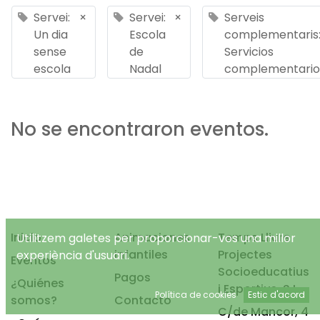
Servei:
×
Servei:
×
Serveis
Un dia
Escola
complementaris
sense
de
Servicios
escola
Nadal
complementario
No se encontraron eventos.
Inicio
Animaciones
Temps Lliure
Utilitzem galetes per proporcionar-vos una millor
infantiles
Projectes
experiència d'usuari.
Eventos
Socioeducatius
Pagos
¿Quiénes
i Esportius, S.L.
Política de cookies
Estic d'acord
somos?
Contacto
C/de Mancor, 4