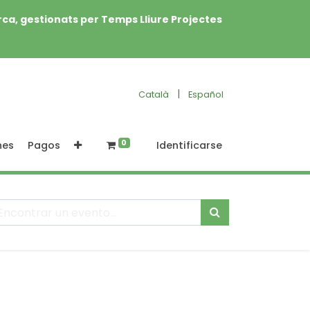
rca, gestionats per Temps Lliure Projectes
|
Català
Español
0
nes
Pagos
Identificarse