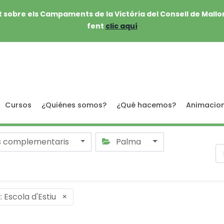
 sobre els Campaments de la Victòria del Consell de Mallo
fent
clic aquí
Cursos
¿Quiénes somos?
¿Qué hacemos?
Animacio
s complementaris
Palma
: Escola d'Estiu
×