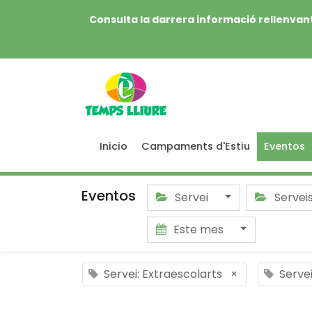
Consulta la darrera informació rellenvant
Inicio
Campaments d'Estiu
Eventos
Eventos
Servei
Servei
Este mes
Servei: Extraescolarts
×
Servei