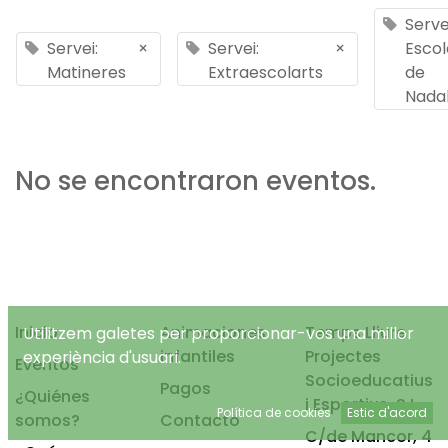
Serve
Servei:
×
Servei:
×
Escol
Matineres
Extraescolarts
de
Nada
No se encontraron eventos.
Inicio
Animaciones
Temps Lliure
Utilitzem galetes per proporcionar-vos una millor
infantiles
Projectes
experiència d'usuari.
Eventos
Socioeducatius
Pagos
¿Quiénes
i Esportius, S.L.
Política de cookies
Estic d'acord
somos?
Contacto
C/de Mancor, 4