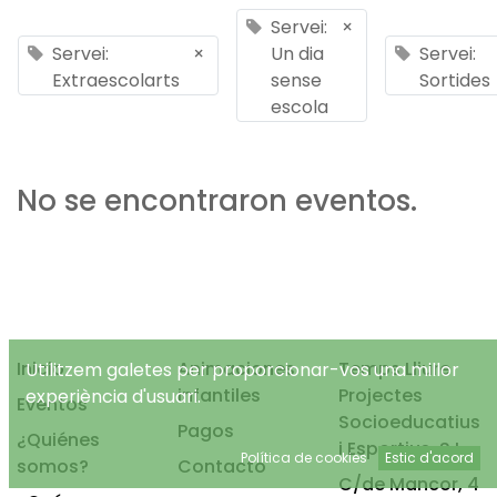
Servei:
×
Servei:
×
Un dia
Servei:
Extraescolarts
sense
Sortides
escola
No se encontraron eventos.
Inicio
Animaciones
Temps Lliure
Utilitzem galetes per proporcionar-vos una millor
infantiles
Projectes
experiència d'usuari.
Eventos
Socioeducatius
Pagos
¿Quiénes
i Esportius, S.L.
Política de cookies
Estic d'acord
somos?
Contacto
C/de Mancor, 4