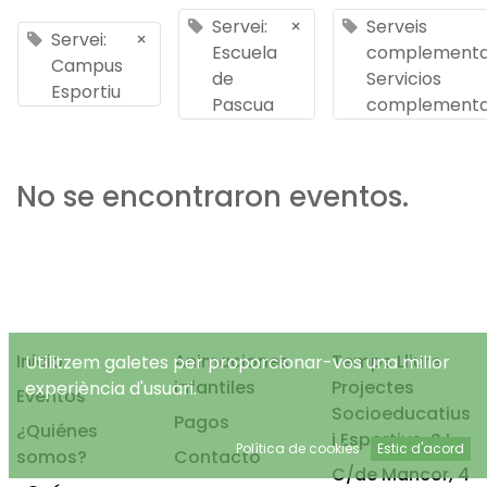
Servei:
×
Serveis
Servei:
×
Escuela
complementar
Campus
de
Servicios
Esportiu
Pascua
complementa
No se encontraron eventos.
Inicio
Animaciones
Temps Lliure
Utilitzem galetes per proporcionar-vos una millor
infantiles
Projectes
experiència d'usuari.
Eventos
Socioeducatius
Pagos
¿Quiénes
i Esportius, S.L.
Política de cookies
Estic d'acord
somos?
Contacto
C/de Mancor, 4